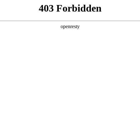
企业业务
个人业务
了解我们
投资者
示器件
>
医疗显示
EN
Global
5英寸等, 具有高亮度，高对比度，宽色域和广视角等显示特
、诊断、手术等领域，支持3年以上稳定供应
诊断
会诊